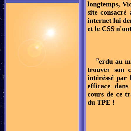
longtemps, Vic
site consacré
internet lui d
et le CSS n'on
P
erdu au m
trouver son 
intéréssé par 
efficace dan
cours de ce t
du TPE !